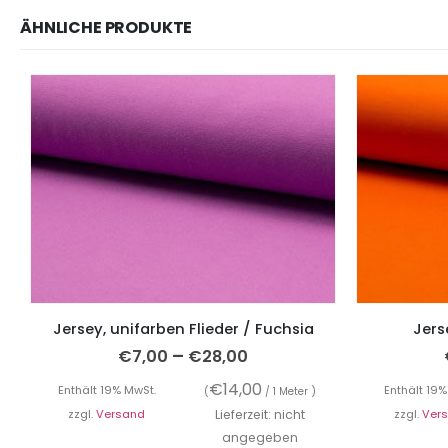
ÄHNLICHE PRODUKTE
Jersey, unifarben Flieder / Fuchsia
Jers
–
€
7,00
€
28,00
€
14,00
Enthält 19% MwSt.
Enthält 19%
(
/ 1 Meter )
zzgl.
Versand
Lieferzeit: nicht
zzgl.
Ver
angegeben