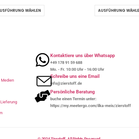
USFÜHRUNG WÄHLEN
AUSFÜHRUNG WÄHL
Kontaktiere uns über Whatsapp
+49 178 91 59 688
Mo. - Fr. 10:00 Uhr - 16:00 Uhr
Schreibe uns eine Email
le Medien
info@zierstoff.de
Persönliche Beratung
buche einen Termin unter:
Lieferung
https://my.meetergo.com/ilka-meis/zierstoff
um
© 2024 Zierstoff. All Rights Reserved.