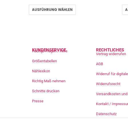
AUSFÜHRUNG WÄHLEN
A
KUNDENSERVICE
RECHTLICHES
Häufige Fragen / Hilfe
Vertrag widerrufen
Größentabellen
AGB
Nählexikon
Widerruf für digita
Richtig Maß nehmen
Widerrufsrecht
Schnitte drucken
Versandkosten und 
Presse
Kontakt / Impress
Datenschutz