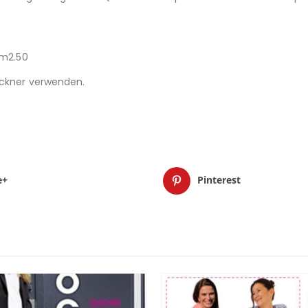
/m2.50
rockner verwenden.
e+
Pinterest