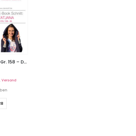
Cardigan, Jacke “TATJANA”, Gr. 158 – Damengr. 46
.
Versand
eben
RB