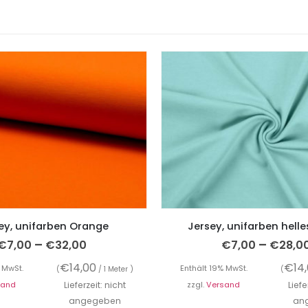
ey, unifarben Orange
Jersey, unifarben helle
–
–
€
7,00
€
32,00
€
7,00
€
28,0
€
14,00
€
14
 MwSt.
Enthält 19% MwSt.
(
/ 1 Meter )
(
sand
Lieferzeit: nicht
zzgl.
Versand
Liefe
angegeben
an