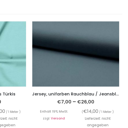
s Türkis
Jersey, unifarben Rauchblau / Jeansblau
–
0
€
7,00
€
26,00
,00
€
14,00
Enthält 19% MwSt.
/ 1 Meter )
(
/ 1 Meter )
rzeit: nicht
zzgl.
Versand
Lieferzeit: nicht
gegeben
angegeben