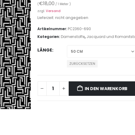
€
18,00
(
/ 1 Meter )
zzgl.
Versand
Lieferzeit: nicht angegeben
Artikelnummer:
PC2360-690
Kategorien:
Damenstoffe
,
Jacquard und Romanitsto
LÄNGE
ZURÜCKSETZEN
IN DEN WARENKORB