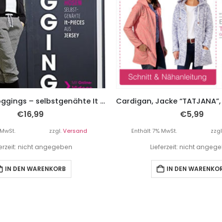
Nähbuch Hoggings – selbstgenähte It Pieces aus Jersey.
€
16,99
€
5,99
 MwSt.
zzgl.
Versand
Enthält 7% MwSt.
zzgl
ferzeit: nicht angegeben
Lieferzeit: nicht angeg
IN DEN WARENKORB
IN DEN WARENKO