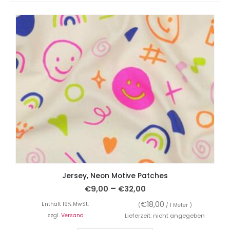
Jersey, Neon Motive Patches
–
€
9,00
€
32,00
€
18,00
Enthält 19% MwSt.
(
/ 1 Meter )
zzgl.
Versand
Lieferzeit: nicht angegeben