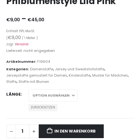
Prilblumenstyle Lila Pink
–
€
9,00
€
45,00
Enthält 19% MwSt.
€
9,00
(
/ 1 Meter )
zzgl.
Versand
Lieferzeit: nicht angegeben
Artikelnummer:
F19604
Kategorien:
Damenstoffe
,
Jersey und Sweatshirtstoffe
,
Jerseystoffe gemustert für Damen
,
Kinderstoffe
,
Muster für Mädchen
,
Stoffe
,
Stoffe mit Blumen
LÄNGE
ZURÜCKSETZEN
IN DEN WARENKORB