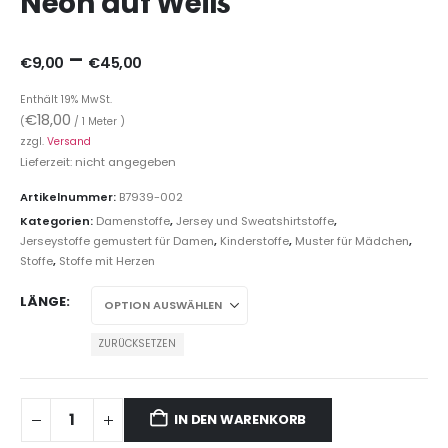
Neon auf Weiß
–
€
9,00
€
45,00
Enthält 19% MwSt.
€
18,00
(
/ 1 Meter )
zzgl.
Versand
Lieferzeit: nicht angegeben
Artikelnummer:
B7939-002
Kategorien:
Damenstoffe
,
Jersey und Sweatshirtstoffe
,
Jerseystoffe gemustert für Damen
,
Kinderstoffe
,
Muster für Mädchen
,
Stoffe
,
Stoffe mit Herzen
LÄNGE
ZURÜCKSETZEN
IN DEN WARENKORB