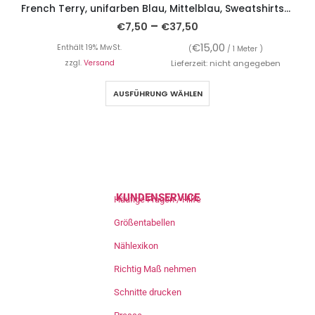
French Terry, unifarben Blau, Mittelblau, Sweatshirtstoff brushed
–
€
7,50
€
37,50
€
15,00
Enthält 19% MwSt.
(
/ 1 Meter )
zzgl.
Versand
Lieferzeit: nicht angegeben
AUSFÜHRUNG WÄHLEN
KUNDENSERVICE
Häufige Fragen / Hilfe
Größentabellen
Nählexikon
Richtig Maß nehmen
Schnitte drucken