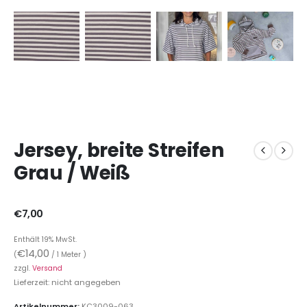
Jersey, breite Streifen
Grau / Weiß
€
7,00
Enthält 19% MwSt.
€
14,00
(
/ 1 Meter )
zzgl.
Versand
Lieferzeit: nicht angegeben
Artikelnummer:
KC3009-063