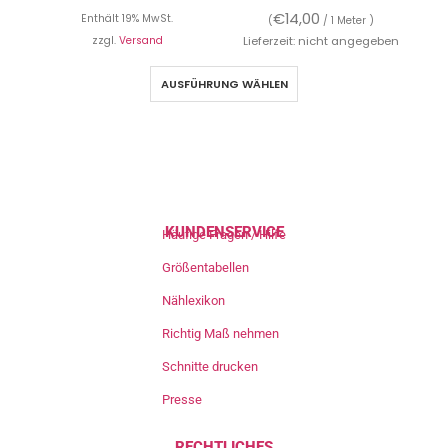
€
14,00
Enthält 19% MwSt.
(
/ 1 Meter )
zzgl.
Versand
Lieferzeit: nicht angegeben
AUSFÜHRUNG WÄHLEN
KUNDENSERVICE
Häufige Fragen / Hilfe
Größentabellen
Nählexikon
Richtig Maß nehmen
Schnitte drucken
Presse
RECHTLICHES