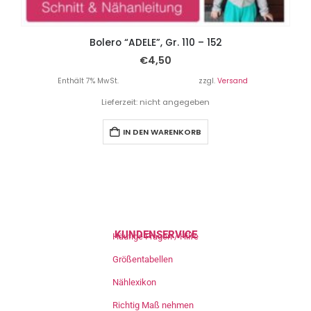
Bolero “ADELE”, Gr. 110 – 152
€
4,50
Enthält 7% MwSt.
zzgl.
Versand
Lieferzeit: nicht angegeben
IN DEN WARENKORB
KUNDENSERVICE
Häufige Fragen / Hilfe
Größentabellen
Nählexikon
Richtig Maß nehmen