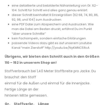
eine detaillierte und bebilderte Nähanleitung von Gr. 62–
104. Schritt für Schritt wird alles ganz genau erklärt.
dieser Schnitt beinhaltet 8 Einzelgrößen (62 68, 74, 80, 86,
92, 98, und 104) zum Ausdrucken.
eine PDF Datei zum Abspeichern und Ausdrucken. Wie
man die Datei am Besten druckt, erfährst Du im Punkt
“über unsere Schnitte”
kein Fachsimpeln, sondern einfache Erklärungen.
passende Videos dazu gibt es auf unserem youtube
Kanal “mein Zierstoff” http://youtu.be/NyKMNC51tcA
Übrigens, wir bieten den Schnitt auch in den Größen
110 – 152 in unserem Shop an!
Stoffverbrauch bei 1,40 Meter Stoffbreite pro Jacke. Du
brauchst den Stoff
einmal für die Außen und einmal für die Innenjacke.
Fertige Länge an der
hinteren Mitte gemessen.
Gr. Stoffverbr. Länge