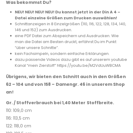
Was bekommst Du?
NEU! NEU! NEU! NEU! Du kannst jetzt in der Din A 4 –
Datei einzelne Größen zum Drucken auswählen!
Schnittanzeigen in 8 Einzelgrößen (110, 116, 122, 128, 134, 140,
146 und 152) zum Ausdrucken.
eine PDF Datei zum Abspeichern und Ausdrucken. Wie
man die Datei am Besten druckt, erfährst Du im Punkt
“über unsere Schnitte”.
kein Fachsimpeln, sondern einfache Erklärungen.
dazu passende Videos dazu gibt es auf unserem youtube
Kanal “mein Zierstoff” https://youtu.be/M2VdUuWBCMA
Übrigens, wir bieten den Schnitt auch in den Größen
62 – 104 und von 158 – Damengr. 46 in unserem Shop
an!
Gr. / Stoffverbrauch bei 1,40 Meter Stoffbreite.
110: 109,0 cm
116: 113,5 cm
122: 118,0 cm