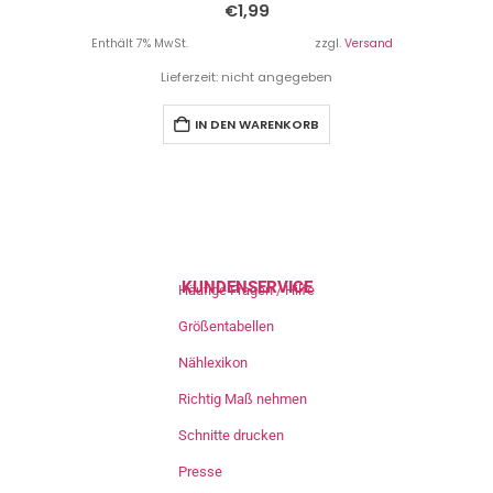
€
1,99
Enthält 7% MwSt.
zzgl.
Versand
Lieferzeit: nicht angegeben
IN DEN WARENKORB
KUNDENSERVICE
Häufige Fragen / Hilfe
Größentabellen
Nählexikon
Richtig Maß nehmen
Schnitte drucken
Presse