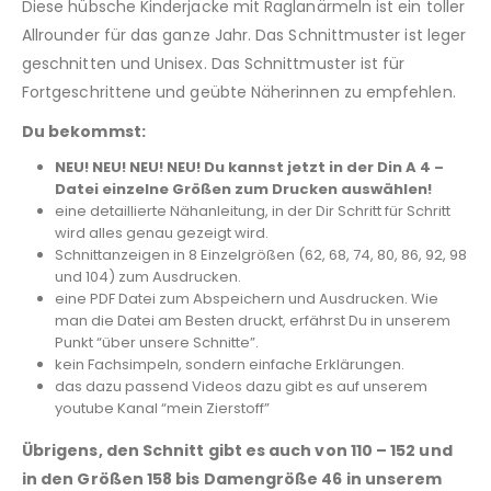
Diese hübsche Kinderjacke mit Raglanärmeln ist ein toller
Allrounder für das ganze Jahr. Das Schnittmuster ist leger
geschnitten und Unisex. Das Schnittmuster ist für
Fortgeschrittene und geübte Näherinnen zu empfehlen.
Du bekommst:
NEU! NEU! NEU! NEU! Du kannst jetzt in der Din A 4 –
Datei einzelne Größen zum Drucken auswählen!
eine detaillierte Nähanleitung, in der Dir Schritt für Schritt
wird alles genau gezeigt wird.
Schnittanzeigen in 8 Einzelgrößen (62, 68, 74, 80, 86, 92, 98
und 104) zum Ausdrucken.
eine PDF Datei zum Abspeichern und Ausdrucken. Wie
man die Datei am Besten druckt, erfährst Du in unserem
Punkt “über unsere Schnitte”.
kein Fachsimpeln, sondern einfache Erklärungen.
das dazu passend Videos dazu gibt es auf unserem
youtube Kanal “mein Zierstoff”
Übrigens, den Schnitt gibt es auch von 110 – 152 und
in den Größen 158 bis Damengröße 46 in unserem