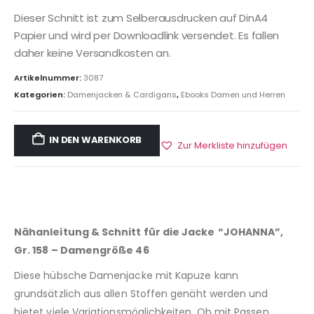
Dieser Schnitt ist zum Selberausdrucken auf DinA4
Papier und wird per Downloadlink versendet. Es fallen
daher keine Versandkosten an.
Artikelnummer:
3087
Kategorien:
Damenjacken & Cardigans
,
Ebooks Damen und Herren
IN DEN WARENKORB
Zur Merkliste hinzufügen
Nähanleitung & Schnitt für die Jacke
“JOHANNA”,
Gr. 158 – Damengröße 46
Diese hübsche Damenjacke mit Kapuze kann
grundsätzlich aus allen Stoffen genäht werden und
bietet viele Variationsmöglichkeiten. Ob mit Passen,