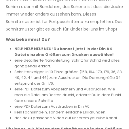
Schirm oder mit Bündchen, das Schöne ist dass die Jacke
immer wieder anders aussehen kann. Dieses
Schnittmuster ist für Fortgeschrittene zu empfehlen. Das
Schnittmuster gibt es auch für Kinder bei uns im Shop!
Was bekommst Du?
NEU! NEU! NEU! NEU! Du kannst jetzt in der Din A4 –
Datei einzelne Größen zum Drucken auswählen!
eine detaillierte Nähanleitung. Schritt für Schritt wird alles
ganz genau erklärt.
Schnittanzeigen in 10 Einzelgrößen (158, 164, 170, 176, 36, 38,
40, 42, 44 und 46) zum Ausdrucken. Die Damengröße 34
entspricht der Gr. 176.
eine PDF Datei zum Abspeichern und Ausdrucken. Wie
man die Datei am Besten druckt, erfährst Du in dem Punkt
über unsere Schnitte.
eine PDF Datei zum Ausdrucken in Din A0.
kein Fachsimpeln, sondern einfache Erklärungen.
das dazu passende Video auf unserem youtube Kanal.
Übrigens, wir bieten den Schnitt auch in den Größen