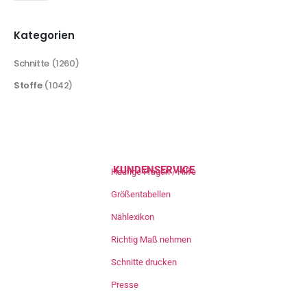
Kategorien
Schnitte
(1260)
Stoffe
(1042)
KUNDENSERVICE
Häufige Fragen / Hilfe
Größentabellen
Nählexikon
Richtig Maß nehmen
Schnitte drucken
Presse