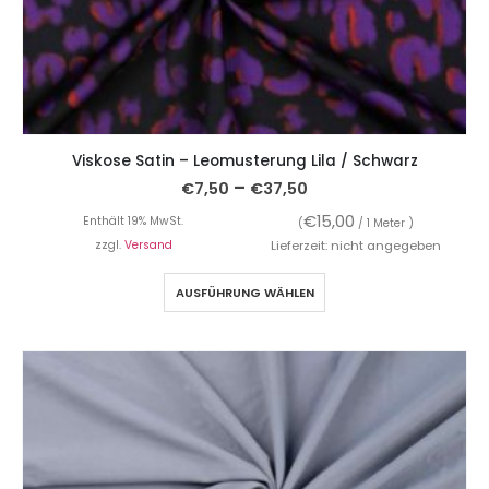
Viskose Satin – Leomusterung Lila / Schwarz
–
€
7,50
€
37,50
€
15,00
Enthält 19% MwSt.
(
/ 1 Meter )
zzgl.
Versand
Lieferzeit: nicht angegeben
AUSFÜHRUNG WÄHLEN