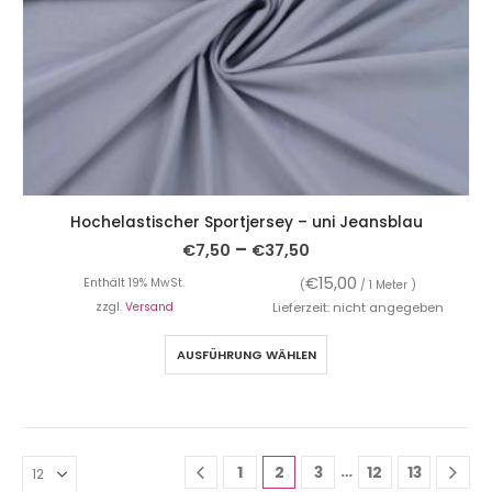
Hochelastischer Sportjersey – uni Jeansblau
–
€
7,50
€
37,50
€
15,00
Enthält 19% MwSt.
(
/ 1 Meter )
zzgl.
Versand
Lieferzeit: nicht angegeben
AUSFÜHRUNG WÄHLEN
…
1
2
3
12
13