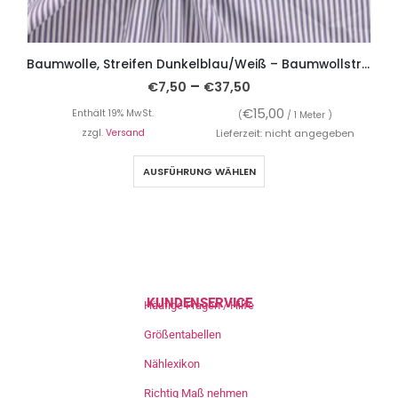
Baumwolle, Streifen Dunkelblau/Weiß – Baumwollstretch
–
€
7,50
€
37,50
€
15,00
Enthält 19% MwSt.
(
/ 1 Meter )
zzgl.
Versand
Lieferzeit: nicht angegeben
AUSFÜHRUNG WÄHLEN
KUNDENSERVICE
Häufige Fragen / Hilfe
Größentabellen
Nählexikon
Richtig Maß nehmen