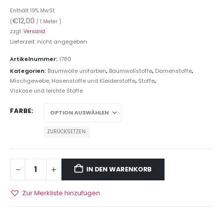
Enthält 19% MwSt.
€
12,00
(
/ 1 Meter )
zzgl.
Versand
Lieferzeit: nicht angegeben
Artikelnummer:
1780
Kategorien:
Baumwolle unifarben
,
Baumwollstoffe
,
Damenstoffe
,
Mischgewebe, Hosenstoffe und Kleiderstoffe
,
Stoffe
,
Viskose und leichte Stoffe
FARBE
ZURÜCKSETZEN
IN DEN WARENKORB
Zur Merkliste hinzufügen