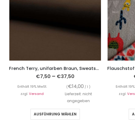
French Terry, unifarben Braun, Sweatshirtstoff brushed
–
€
7,50
€
37,50
€
14,00
Enthält 19% MwSt.
Enthält 19%
(
/ 1 )
zzgl.
Versand
Lieferzeit: nicht
zzgl.
Ver
angegeben
AUSFÜHRUNG WÄHLEN
A