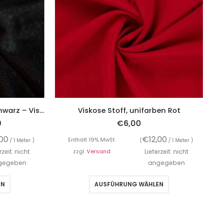
Strickstoff leicht fallend, Schwarz – Viskosestrick
Viskose Stoff, unifarben Rot
0
€
6,00
,00
€
12,00
Enthält 19% MwSt.
/ 1 Meter )
(
/ 1 Meter )
rzeit: nicht
zzgl.
Versand
Lieferzeit: nicht
gegeben
angegeben
EN
AUSFÜHRUNG WÄHLEN