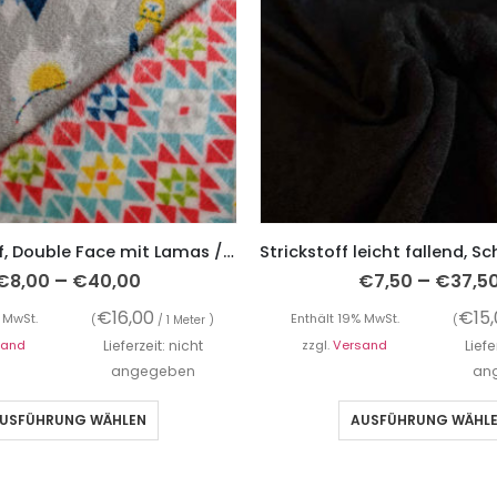
Flauschstoff, Double Face mit Lamas / Zackenmusterung
–
–
€
8,00
€
40,00
€
7,50
€
37,5
€
16,00
€
15
 MwSt.
Enthält 19% MwSt.
(
/ 1 Meter )
(
sand
Lieferzeit: nicht
zzgl.
Versand
Liefe
angegeben
an
USFÜHRUNG WÄHLEN
AUSFÜHRUNG WÄHL