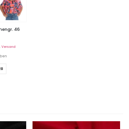
amengr. 46
.
Versand
eben
RB