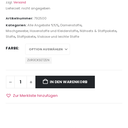
zzgl.
Versand
Lieferzeit: nicht angegeben
Artikelnummer:
792500
Kategorien:
Alle Angebote %%%
,
Damenstoffe
,
Mischgewebe, Hosenstoffe und Kleiderstoffe
,
Nähsets & Stoffpakete
,
Stoffe
,
Stoffpakete
,
Viskose und leichte Stoffe
FARBE
ZURÜCKSETZEN
IN DEN WARENKORB
Zur Merkliste hinzufügen