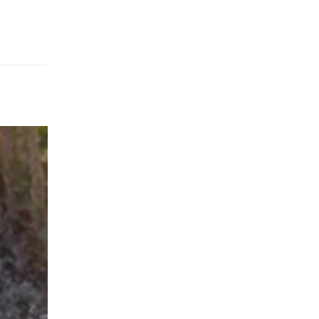
Schnittmuster Damenbluse Margare
25
Wir haben wieder ein neues Schnittmuster 
Dez.
unterschiedliche...
read more