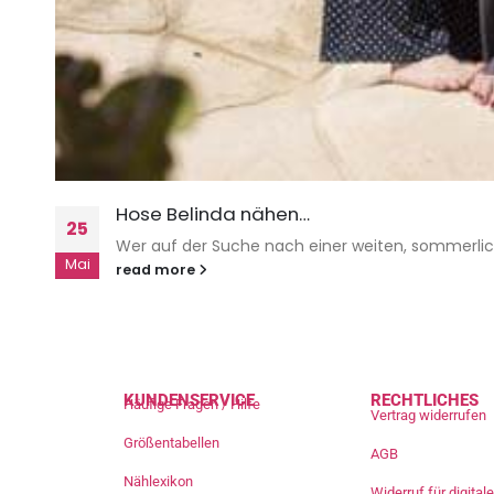
Hose Belinda nähen…
25
Wer auf der Suche nach einer weiten, sommerliche
Mai
read more
KUNDENSERVICE
RECHTLICHES
Häufige Fragen / Hilfe
Vertrag widerrufen
Größentabellen
AGB
Nählexikon
Widerruf für digita