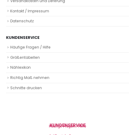
Versandkosten und Lieferung
Kontakt / Impressum
Datenschutz
KUNDENSERVICE
Häufige Fragen / Hilfe
Größentabellen
Nählexikon
Richtig Maß nehmen
Schnitte drucken
KUNDENSERVICE
Häufige Fragen / Hilfe