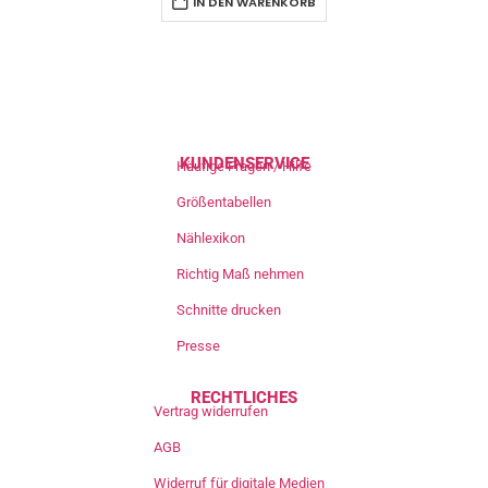
IN DEN WARENKORB
KUNDENSERVICE
Häufige Fragen / Hilfe
Größentabellen
Nählexikon
Richtig Maß nehmen
Schnitte drucken
Presse
RECHTLICHES
Vertrag widerrufen
AGB
Widerruf für digitale Medien