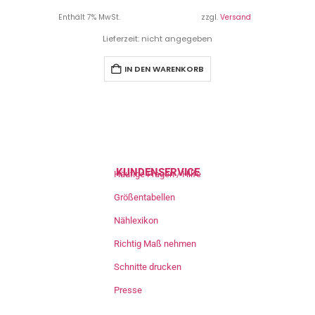
Enthält 7% MwSt.
zzgl.
Versand
Lieferzeit: nicht angegeben
IN DEN WARENKORB
KUNDENSERVICE
Häufige Fragen / Hilfe
Größentabellen
Nählexikon
Richtig Maß nehmen
Schnitte drucken
Presse