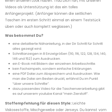
einen anderen Look haben. Trau Dich ran, mit unseren
Videos als Unterstützung ist das ein tolles
Anfängerprojekt. (Anfänger können die seitlichen
Taschen im ersten Schritt einmal an einem Teststück
üben oder auch komplett weglassen.)
Was bekommst Du?
eine detaillierte Nähanleitung, in der Dir Schritt für Schritt
alles gezeigt wird.
Schnittanzeigen in 8 Einzelgrößen (110, 116, 122, 128, 134, 140,
146 und 152) zum Ausdrucken.
ein E-Book mit Bildern der einzelnen Arbeitsschritte.
kein Fachsimpeln, sondern einfache Erklärungen.
eine PDF Datei zum Abspeichern und Ausdrucken. Wie
man die Datei am Besten druckt, erfährst Du im Punkt
“über unsere Schnitte”.
dazu passendes Video für die Taschenverarbeitung gibt
es auf unserem youtube Kanal “mein Zierstoff”.
Stoffempfehlung für diesen Style:
Leichte
Viskosestoffe, Mischgewebe oder Jerseys. Du kannst vom