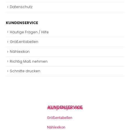
Datenschutz
KUNDENSERVICE
Häufige Fragen / Hilfe
Größentabellen
Nählexikon
Richtig Maß nehmen
Schnitte drucken
KUNDENSERVICE
Häufige Fragen / Hilfe
Größentabellen
Nählexikon