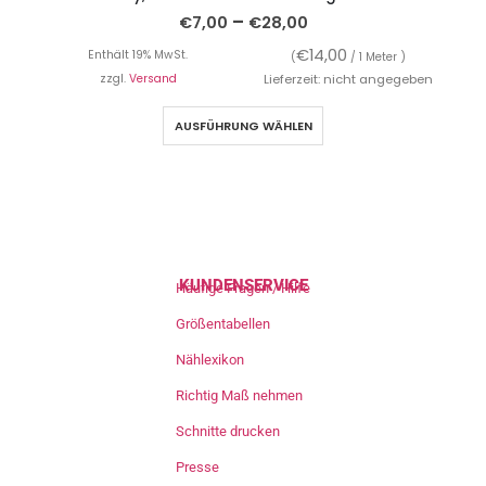
–
€
7,00
€
28,00
€
14,00
Enthält 19% MwSt.
(
/ 1 Meter )
zzgl.
Versand
Lieferzeit: nicht angegeben
AUSFÜHRUNG WÄHLEN
KUNDENSERVICE
Häufige Fragen / Hilfe
Größentabellen
Nählexikon
Richtig Maß nehmen
Schnitte drucken
Presse