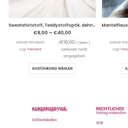
Sweatshirtstoff, Teddystoffoptik, dehnbar, weich und kuschelig – Ecru
–
€
8,00
€
40,00
€
16,00
Enthält 19% MwSt.
Enthält 19%
(
/ 1 Meter )
zzgl.
Versand
Lieferzeit: nicht
zzgl.
Ver
angegeben
AUSFÜHRUNG WÄHLEN
A
KUNDENSERVICE
RECHTLICHES
Häufige Fragen / Hilfe
Vertrag widerrufen
Größentabellen
AGB