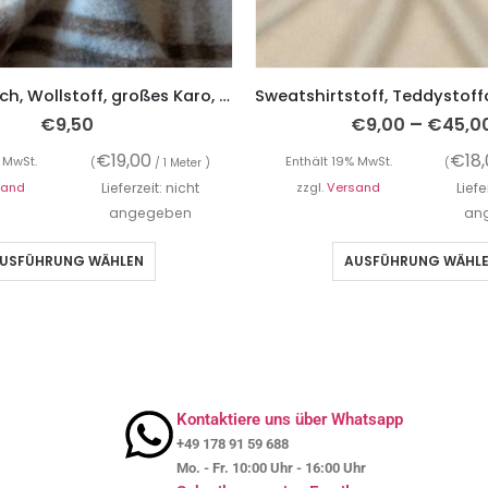
Mantelflausch, Wollstoff, großes Karo, Beige Grau
–
€
9,50
€
9,00
€
45,0
€
19,00
€
18
 MwSt.
Enthält 19% MwSt.
(
/ 1 Meter )
(
sand
Lieferzeit: nicht
zzgl.
Versand
Liefe
angegeben
an
USFÜHRUNG WÄHLEN
AUSFÜHRUNG WÄHL
Kontaktiere uns über Whatsapp
+49 178 91 59 688
Mo. - Fr. 10:00 Uhr - 16:00 Uhr