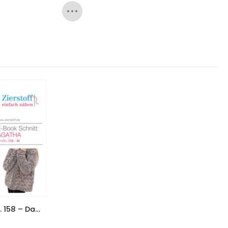
Fake Fur Jacke “AGATHA”, Gr. 158 – Damengr. 46