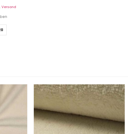
.
Versand
eben
RB