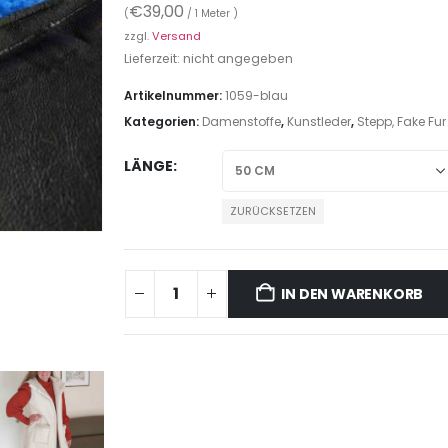
€
39,00
(
/ 1 Meter )
zzgl.
Versand
Lieferzeit: nicht angegeben
Artikelnummer:
1059-blau
Kategorien:
Damenstoffe
,
Kunstleder
,
Stepp, Fake Fu
LÄNGE
ZURÜCKSETZEN
IN DEN WARENKORB