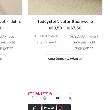
Sweatshirtstoff, Teddystoffoptik, dehnbar, weich und kuschelig – Beige hell
Teddystoff, Natur, Baumwolle
–
0
€
13,50
€
67,50
,00
€
27,00
Enthält 19% MwSt.
/ 1 Meter )
(
/ 1 Meter )
rzeit: nicht
zzgl.
Versand
Lieferzeit: nicht
gegeben
angegeben
EN
AUSFÜHRUNG WÄHLEN
SOCIAL MEDIA
ZAHLUNGSARTEN