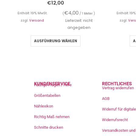
€
12,00
€
4,00
Enthält 19% MwSt.
Enthält 19%
(
/ 1 Meter )
zzgl.
Versand
Lieferzeit: nicht
zzgl.
Ver
angegeben
AUSFÜHRUNG WÄHLEN
A
KUNDENSERVICE
RECHTLICHES
Häufige Fragen / Hilfe
Vertrag widerrufen
Größentabellen
AGB
Nählexikon
Widerruf für digita
Richtig Maß nehmen
Widerrufsrecht
Schnitte drucken
Versandkosten und 