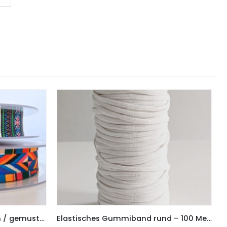
Gurtband, Webband 40 mm / gemustert – 2 Meter Länge
Elastisches Gummiband rund – 100 Meter in Weiß oder Schwarz