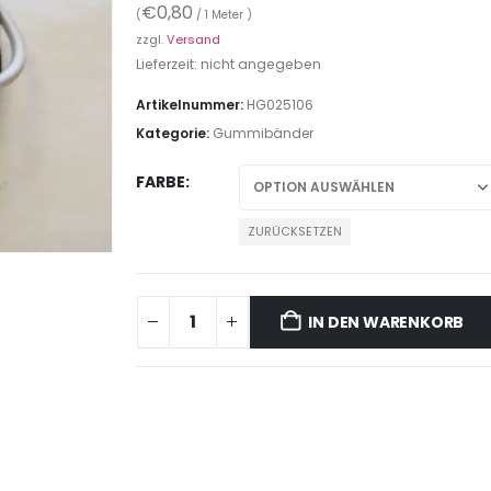
€
0,80
(
/ 1 Meter )
zzgl.
Versand
Lieferzeit: nicht angegeben
Artikelnummer:
HG025106
Kategorie:
Gummibänder
FARBE
ZURÜCKSETZEN
IN DEN WARENKORB