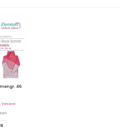
Damengr. 46
.
Versand
eben
RB