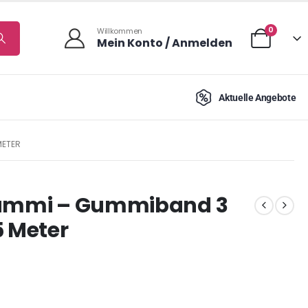
0
Willkommen
Mein Konto / Anmelden
Aktuelle Angebote
METER
tgummi – Gummiband 3
 Meter