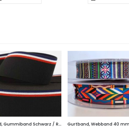
Elastic-Band, Gummiband Schwarz / Rot / Weiß / Marine, 40 mm breit – 3 Meter