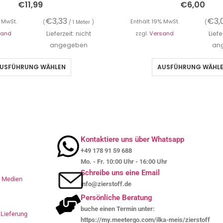
€
11,99
€
6,00
€
3,33
€
3,
 MwSt.
Enthält 19% MwSt.
(
/ 1 Meter )
(
sand
Lieferzeit: nicht
zzgl.
Versand
Liefe
angegeben
an
USFÜHRUNG WÄHLEN
AUSFÜHRUNG WÄHL
Kontaktiere uns über Whatsapp
+49 178 91 59 688
Mo. - Fr. 10:00 Uhr - 16:00 Uhr
Schreibe uns eine Email
le Medien
info@zierstoff.de
Persönliche Beratung
buche einen Termin unter:
Lieferung
https://my.meetergo.com/ilka-meis/zierstoff