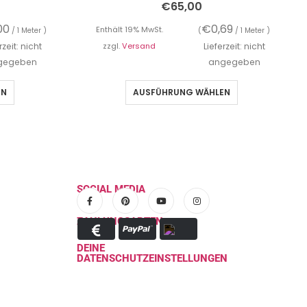
€
65,00
00
€
0,69
Enthält 19% MwSt.
/ 1 Meter )
(
/ 1 Meter )
rzeit: nicht
zzgl.
Versand
Lieferzeit: nicht
gegeben
angegeben
EN
AUSFÜHRUNG WÄHLEN
SOCIAL MEDIA
ZAHLUNGSARTEN
DEINE
DATENSCHUTZEINSTELLUNGEN