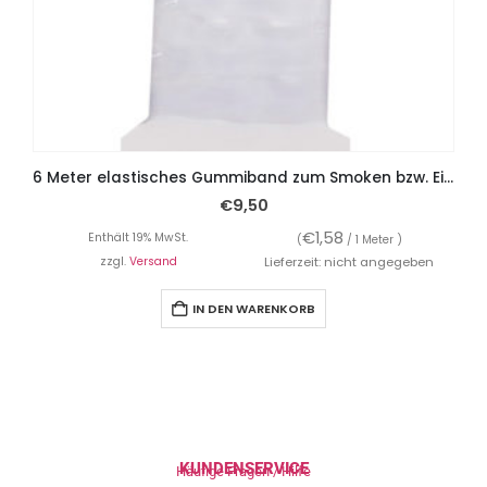
6 Meter elastisches Gummiband zum Smoken bzw. Einkräuseln, durchsichtig!
€
9,50
€
1,58
Enthält 19% MwSt.
(
/ 1 Meter )
zzgl.
Versand
Lieferzeit: nicht angegeben
IN DEN WARENKORB
KUNDENSERVICE
Häufige Fragen / Hilfe