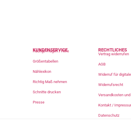
KUNDENSERVICE
RECHTLICHES
Häufige Fragen / Hilfe
Vertrag widerrufen
Größentabellen
AGB
Nählexikon
Widerruf für digita
Richtig Maß nehmen
Widerrufsrecht
Schnitte drucken
Versandkosten und 
Presse
Kontakt / Impress
Datenschutz