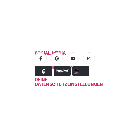
Der Drachenpullover "Tommy" ist ein ideale
März
als Jackenersatz herhalten....
read more
SOCIAL MEDIA
ZAHLUNGSARTEN
DEINE
DATENSCHUTZEINSTELLUNGEN