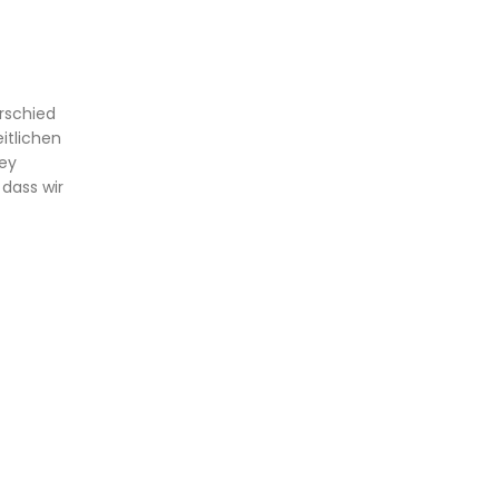
rschied
itlichen
sey
 dass wir