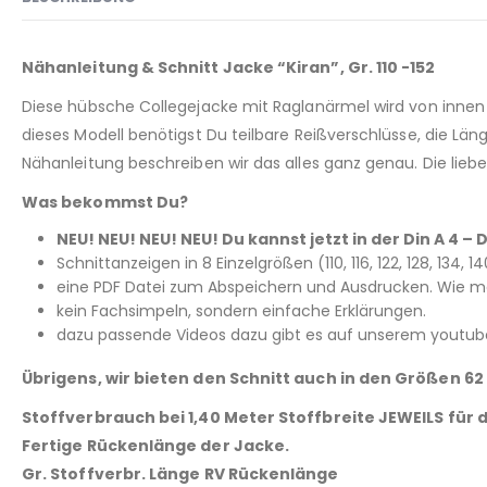
Nähanleitung & Schnitt Jacke “Kiran”, Gr. 110 -152
Diese hübsche Collegejacke mit Raglanärmel wird von innen 
dieses Modell benötigst Du teilbare Reißverschlüsse, die Lä
Nähanleitung beschreiben wir das alles ganz genau. Die lie
Was bekommst Du?
NEU! NEU! NEU! NEU! Du kannst jetzt in der Din A 4
Schnittanzeigen in 8 Einzelgrößen (110, 116, 122, 128, 134,
eine PDF Datei zum Abspeichern und Ausdrucken. Wie man
kein Fachsimpeln, sondern einfache Erklärungen.
dazu passende Videos dazu gibt es auf unserem youtub
Übrigens, wir bieten den Schnitt auch in den Größen 62 
Stoffverbrauch bei 1,40 Meter Stoffbreite JEWEILS für
Fertige Rückenlänge der Jacke.
Gr. Stoffverbr. Länge RV Rückenlänge