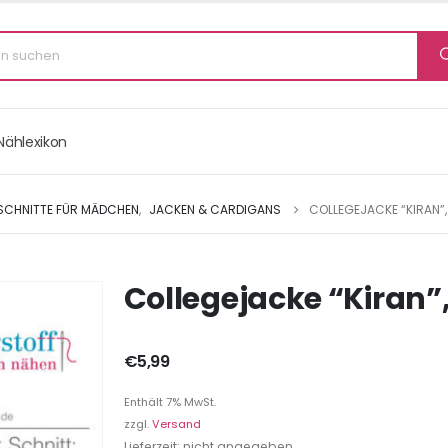
Nählexikon
 SCHNITTE FÜR MÄDCHEN
,
JACKEN & CARDIGANS
COLLEGEJACKE “KIRAN”, 
Collegejacke “Kiran”, 
€
5,99
Enthält 7% MwSt.
zzgl.
Versand
Lieferzeit: nicht angegeben