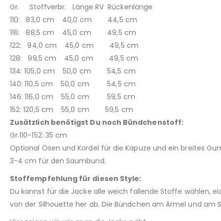
Gr. Stoffverbr. Länge RV Rückenlänge
110: 83,0 cm 40,0 cm 44,5 cm
116: 88,5 cm 45,0 cm 49,5 cm
122: 94,0 cm 45,0 cm 49,5 cm
128: 99,5 cm 45,0 cm 49,5 cm
134: 105,0 cm 50,0 cm 54,5 cm
140: 110,5 cm 50,0 cm 54,5 cm
146: 116,0 cm 55,0 cm 59,5 cm
152: 120,5 cm 55,0 cm 59,5 cm
Zusätzlich benötigst Du noch Bündchenstoff:
Gr.110-152: 35 cm
Optional Ösen und Kordel für die Kapuze und ein breites 
3-4 cm für den Saumbund.
Stoffempfehlung für diesen Style:
Du kannst für die Jacke alle weich fallende Stoffe wählen, el
von der Silhouette her ab. Die Bündchen am Ärmel und am