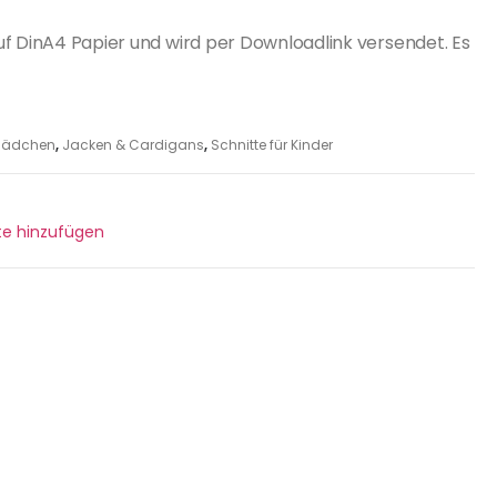
uf DinA4 Papier und wird per Downloadlink versendet. Es
r Mädchen
,
Jacken & Cardigans
,
Schnitte für Kinder
ste hinzufügen