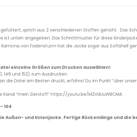
gefüttert, sprich aus 2 verschiedenen Stoffen genäht. Das Schn
nge ist unten angegeben. Das Schnittmuster für diese Kinderjac
be Ramona von Fadensturm hat die Jacke sogar aus Softshell ge
 – Datei einzelne Größen zum Drucken auswählen!
 140, 146 und 152) zum Ausdrucken.
 die Datei am Besten druckt, erfährst Du im Punkt “über unsere
e Kanal “mein Zierstoff” https://youtu.be/M2VdUuWBCMA
– 104
 die Außen- und
Innenjacke. Fertige Rückenlänge und die b