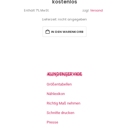
kostenlos
Enthält 7% MwSt.
zzgl.
Versand
Lieferzeit: nicht angegeben
IN DEN WARENKORB
KUNDENSERVICE
Häufige Fragen / Hilfe
Größentabellen
Nählexikon
Richtig Maß nehmen
Schnitte drucken
Presse