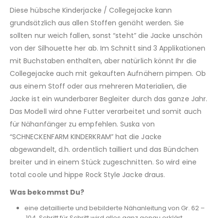
Diese hübsche Kinderjacke / Collegejacke kann
grundsätzlich aus allen Stoffen genäht werden. Sie
sollten nur weich fallen, sonst “steht” die Jacke unschön
von der Silhouette her ab. Im Schnitt sind 3 Applikationen
mit Buchstaben enthalten, aber natürlich könnt Ihr die
Collegejacke auch mit gekauften Aufnähern pimpen. Ob
aus einem Stoff oder aus mehreren Materialien, die
Jacke ist ein wunderbarer Begleiter durch das ganze Jahr.
Das Modell wird ohne Futter verarbeitet und somit auch
für Nähanfänger zu empfehlen. Suska von
“SCHNECKENFARM KINDERKRAM” hat die Jacke
abgewandelt, d.h. ordentlich tailliert und das Bündchen
breiter und in einem Stück zugeschnitten. So wird eine
total coole und hippe Rock Style Jacke draus.
Was bekommst Du?
eine detaillierte und bebilderte Nähanleitung von Gr. 62 –
104. Schritt für Schritt wird alles ganz genau erklärt.