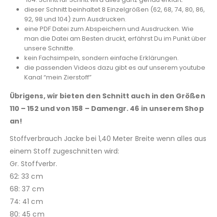
dieser Schnitt beinhaltet 8 Einzelgrößen (62, 68, 74, 80, 86,
92, 98 und 104) zum Ausdrucken.
eine PDF Datei zum Abspeichern und Ausdrucken. Wie
man die Datei am Besten druckt, erfährst Du im Punkt über
unsere Schnitte.
kein Fachsimpeln, sondern einfache Erklärungen.
die passenden Videos dazu gibt es auf unserem youtube
Kanal “mein Zierstoff”
Übrigens, wir bieten den Schnitt auch in den Größen
110 – 152 und von 158 – Damengr. 46 in unserem Shop
an!
Stoffverbrauch Jacke bei 1,40 Meter Breite wenn alles aus
einem Stoff zugeschnitten wird:
Gr. Stoffverbr.
62: 33 cm
68: 37 cm
74: 41 cm
80: 45 cm