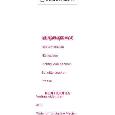
IN DEN WARENKORB
KUNDENSERVICE
Häufige Fragen / Hilfe
Größentabellen
Nählexikon
Richtig Maß nehmen
Schnitte drucken
Presse
RECHTLICHES
Vertrag widerrufen
AGB
Widerruf für digitale Medien