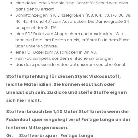
eine detaillierte Nähanleitung. Schritt für Schritt wird alles
ganz genau erklärt.
Schnittanzeigen in 10 Einzelgrößen (158, 164, 170, 176, 36, 38,
40, 42, 44 und 46) zum Ausdrucken. Die Damengröße 34
entspricht der Gr. 176.
eine PDF Datei zum Abspeichern und Ausdrucken. Wie
man die Datei am Besten druckt, erfährst Du in dem Punkt
über unsere Schnitte.
eine PDF Datei zum Ausdrucken in Din A0.
kein Fachsimpeln, sondern einfache Erklärungen.
das dazu passende Video auf unserem youtube Kanal.
Stoffempfehlung für diesen Style: Viskosestoff,
leichte Materialien. Sie können elastisch oder
unelastisch sein. Zu dicke und steife Stoffe eignen
sich hier nicht.
Stoffverbrauch bei 1,40 Meter Stoffbreite wenn der
Fadenlauf quer eingelegt wird! Fertige Länge an der
hinteren Mitte gemessen.
Gr. Stoffverbr.quer Fertige Länge