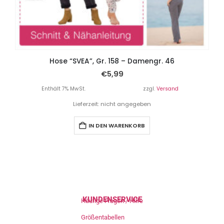
Hose “SVEA”, Gr. 158 – Damengr. 46
€
5,99
Enthält 7% MwSt.
zzgl.
Versand
Lieferzeit: nicht angegeben
IN DEN WARENKORB
KUNDENSERVICE
Häufige Fragen / Hilfe
Größentabellen