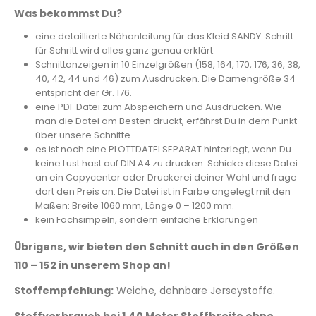
Was bekommst Du?
eine detaillierte Nähanleitung für das Kleid SANDY. Schritt
für Schritt wird alles ganz genau erklärt.
Schnittanzeigen in 10 Einzelgrößen (158, 164, 170, 176, 36, 38,
40, 42, 44 und 46) zum Ausdrucken. Die Damengröße 34
entspricht der Gr. 176.
eine PDF Datei zum Abspeichern und Ausdrucken. Wie
man die Datei am Besten druckt, erfährst Du in dem Punkt
über unsere Schnitte.
es ist noch eine PLOTTDATEI SEPARAT hinterlegt, wenn Du
keine Lust hast auf DIN A4 zu drucken. Schicke diese Datei
an ein Copycenter oder Druckerei deiner Wahl und frage
dort den Preis an. Die Datei ist in Farbe angelegt mit den
Maßen: Breite 1060 mm, Länge 0 – 1200 mm.
kein Fachsimpeln, sondern einfache Erklärungen
Übrigens, wir bieten den Schnitt auch in den Größen
110 – 152 in unserem Shop an!
Stoffempfehlung:
Weiche, dehnbare Jerseystoffe.
Stoffverbrauch bei 1,40 Meter Stoffbreite ohne