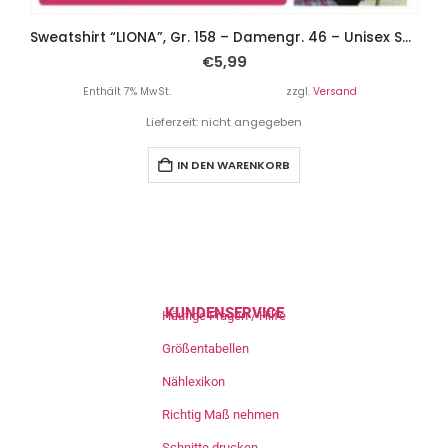
Sweatshirt “LIONA”, Gr. 158 – Damengr. 46 – Unisex Schnitt
€
5,99
Enthält 7% MwSt.
zzgl.
Versand
Lieferzeit: nicht angegeben
IN DEN WARENKORB
KUNDENSERVICE
Häufige Fragen / Hilfe
Größentabellen
Nählexikon
Richtig Maß nehmen
Schnitte drucken