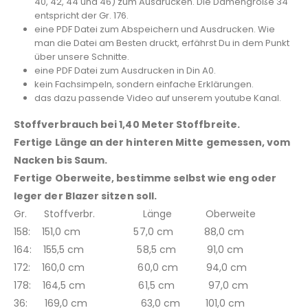
40, 42, 44 und 46) zum Ausdrucken. Die Damengröße 34
entspricht der Gr. 176.
eine PDF Datei zum Abspeichern und Ausdrucken. Wie
man die Datei am Besten druckt, erfährst Du in dem Punkt
über unsere Schnitte.
eine PDF Datei zum Ausdrucken in Din A0.
kein Fachsimpeln, sondern einfache Erklärungen.
das dazu passende Video auf unserem youtube Kanal.
Stoffverbrauch bei 1,40 Meter Stoffbreite.
Fertige Länge an der hinteren Mitte gemessen, vom
Nacken bis Saum.
Fertige Oberweite, bestimme selbst wie eng oder
leger der Blazer sitzen soll.
Gr. Stoffverbr. Länge Oberweite
158: 151,0 cm 57,0 cm 88,0 cm
164: 155,5 cm 58,5 cm 91,0 cm
172: 160,0 cm 60,0 cm 94,0 cm
178: 164,5 cm 61,5 cm 97,0 cm
36: 169,0 cm 63,0 cm 101,0 cm