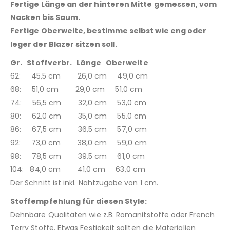
Fertige Länge an der hinteren Mitte gemessen, vom
Nacken bis Saum.
Fertige Oberweite, bestimme selbst wie eng oder
leger der Blazer sitzen soll.
Gr. Stoffverbr. Länge Oberweite
62: 45,5 cm 26,0 cm 49,0 cm
68: 51,0 cm 29,0 cm 51,0 cm
74: 56,5 cm 32,0 cm 53,0 cm
80: 62,0 cm 35,0 cm 55,0 cm
86: 67,5 cm 36,5 cm 57,0 cm
92: 73,0 cm 38,0 cm 59,0 cm
98: 78,5 cm 39,5 cm 61,0 cm
104: 84,0 cm 41,0 cm 63,0 cm
Der Schnitt ist inkl. Nahtzugabe von 1 cm.
Stoffempfehlung für diesen Style:
Dehnbare Qualitäten wie z.B. Romanitstoffe oder French
Terry Stoffe. Etwas Festigkeit sollten die Materialien