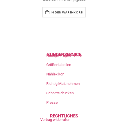
Lieferzeit: nicht angegeben
IN DEN WARENKORB
KUNDENSERVICE
Häufige Fragen / Hilfe
Größentabellen
Nählexikon
Richtig Maß nehmen
Schnitte drucken
Presse
RECHTLICHES
Vertrag widerrufen