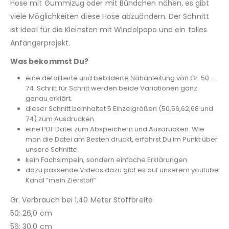
Hose mit Gummizug oder mit Bündchen nähen, es gibt
viele Möglichkeiten diese Hose abzuändern. Der Schnitt
ist ideal für die Kleinsten mit Windelpopo und ein tolles
Anfängerprojekt.
Was bekommst Du?
eine detaillierte und bebilderte Nähanleitung von Gr. 50 –
74. Schritt für Schritt werden beide Variationen ganz
genau erklärt.
dieser Schnitt beinhaltet 5 Einzelgrößen (50,56,62,68 und
74) zum Ausdrucken.
eine PDF Datei zum Abspeichern und Ausdrucken. Wie
man die Datei am Besten druckt, erfährst Du im Punkt über
unsere Schnitte.
kein Fachsimpeln, sondern einfache Erklärungen.
dazu passende Videos dazu gibt es auf unserem youtube
Kanal “mein Zierstoff”
Gr. Verbrauch bei 1,40 Meter Stoffbreite
50: 26,0 cm
56: 30,0 cm