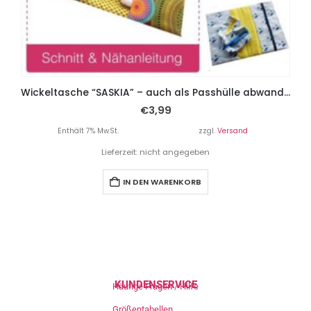
Wickeltasche “SASKIA” – auch als Passhülle abwandelbar
€
3,99
Enthält 7% MwSt.
zzgl.
Versand
Lieferzeit: nicht angegeben
IN DEN WARENKORB
KUNDENSERVICE
Häufige Fragen / Hilfe
Größentabellen