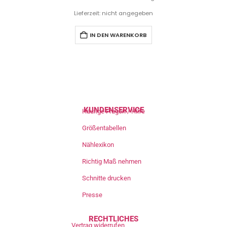
Lieferzeit: nicht angegeben
IN DEN WARENKORB
KUNDENSERVICE
Häufige Fragen / Hilfe
Größentabellen
Nählexikon
Richtig Maß nehmen
Schnitte drucken
Presse
RECHTLICHES
Vertrag widerrufen