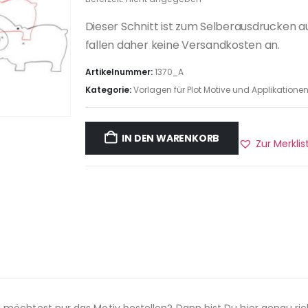
Dieser Schnitt ist zum Selberausdrucken a
fallen daher keine Versandkosten an.
Artikelnummer:
1370_A
Kategorie:
Vorlagen für Plot Motive und Applikatione
IN DEN WARENKORB
Zur Merkli
 möchtest nur das Motiv bestellen? Dann bist Du hier genau ric