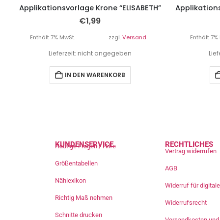
Applikationsvorlage Krone “ELISABETH”
Applikation
€
1,99
Enthält 7% MwSt.
zzgl.
Versand
Enthält 7%
Lieferzeit: nicht angegeben
Lie
IN DEN WARENKORB
KUNDENSERVICE
RECHTLICHES
Häufige Fragen / Hilfe
Vertrag widerrufen
Größentabellen
AGB
Nählexikon
Widerruf für digita
Richtig Maß nehmen
Widerrufsrecht
Schnitte drucken
Versandkosten und 