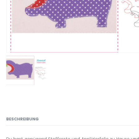
BESCHREIBUNG
Du hast genügend Stoffreste und Applizierfolie zu Hause und