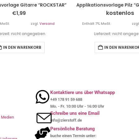
svorlage Gitarre “ROCKSTAR”
Applikationsvorlage Pilz “
kostenlos
€
1,99
 MwSt.
zzgl.
Versand
Enthält 7% MwSt.
zzgl
ferzeit: nicht angegeben
Lieferzeit: nicht angeg
IN DEN WARENKORB
IN DEN WARENKO
Kontaktiere uns über Whatsapp
+49 178 91 59 688
Mo. - Fr. 10:00 Uhr - 16:00 Uhr
Schreibe uns eine Email
le Medien
info@zierstoff.de
Persönliche Beratung
buche einen Termin unter:
Lieferung