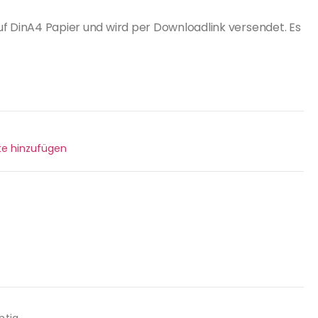
uf DinA4 Papier und wird per Downloadlink versendet. Es
n
ste hinzufügen
htig.