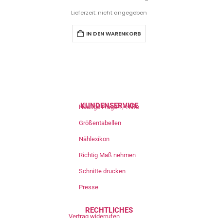
Lieferzeit: nicht angegeben
IN DEN WARENKORB
KUNDENSERVICE
Häufige Fragen / Hilfe
Größentabellen
Nählexikon
Richtig Maß nehmen
Schnitte drucken
Presse
RECHTLICHES
Vertrag widerrufen