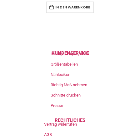
IN DEN WARENKORB
KUNDENSERVICE
Häufige Fragen / Hilfe
Größentabellen
Nählexikon
Richtig Maß nehmen
Schnitte drucken
Presse
RECHTLICHES
Vertrag widerrufen
AGB