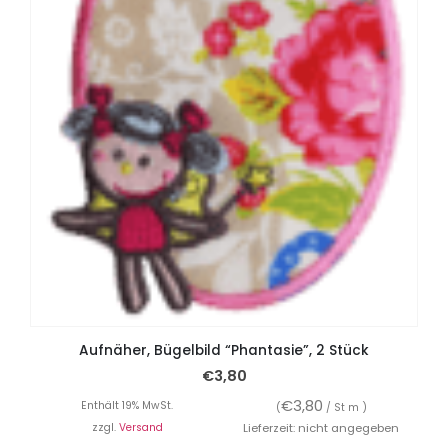
Aufnäher, Bügelbild “Phantasie”, 2 Stück
€
3,80
€
3,80
Enthält 19% MwSt.
(
/ St m )
zzgl.
Versand
Lieferzeit: nicht angegeben