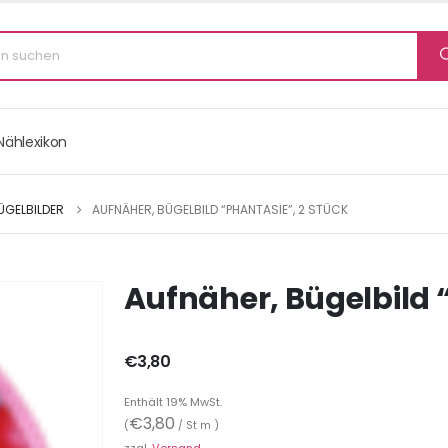
Nählexikon
ÜGELBILDER
AUFNÄHER, BÜGELBILD “PHANTASIE”, 2 STÜCK
Aufnäher, Bügelbild 
€
3,80
Enthält 19% MwSt.
€
3,80
(
/ St m )