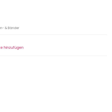
en- & Bänder
ste hinzufügen