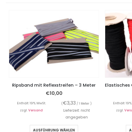
Ripsband mit Reflexstreifen – 3 Meter
€
10,00
€
3,33
Enthält 19% MwSt.
Enthält 19%
(
/ 1 Meter )
zzgl.
Versand
Lieferzeit: nicht
zzgl.
Ver
angegeben
AUSFÜHRUNG WÄHLEN
A