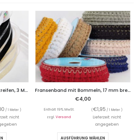
Glitzer Gummiband mit 3 Streifen, 3 Meter, verschiedene Farben – 5 cm breit
Fransenband mit Bommeln, 17 mm breit, 5 Meter, verschiedene Farben
€
4,00
00
€
1,95
Enthält 19% MwSt.
/ 1 Meter )
(
/ 1 Meter )
rzeit: nicht
zzgl.
Versand
Lieferzeit: nicht
gegeben
angegeben
EN
AUSFÜHRUNG WÄHLEN