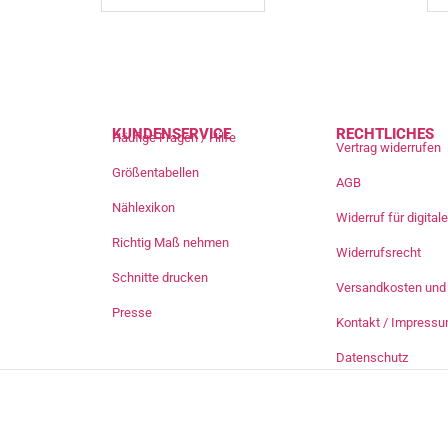
KUNDENSERVICE
RECHTLICHES
Häufige Fragen / Hilfe
Vertrag widerrufen
Größentabellen
AGB
Nählexikon
Widerruf für digita
Richtig Maß nehmen
Widerrufsrecht
Schnitte drucken
Versandkosten und 
Presse
Kontakt / Impress
Datenschutz