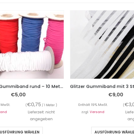
Elastisches Gummiband rund – 10 Meter in Farbe
€
5,00
€
9,00
€
0,75
€
3,
 MwSt.
Enthält 19% MwSt.
(
/ 1 Meter )
(
sand
Lieferzeit: nicht
zzgl.
Versand
Liefe
angegeben
an
USFÜHRUNG WÄHLEN
AUSFÜHRUNG WÄHL