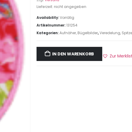
zzgl.
Versand
Lieferzeit: nicht angegeben
Availability:
Vorrätig
Artikelnummer:
131254
Kategorien:
Aufnäher, Bügelbilder
,
Veredelung, Spitz
IN DEN WARENKORB
Zur Merkli