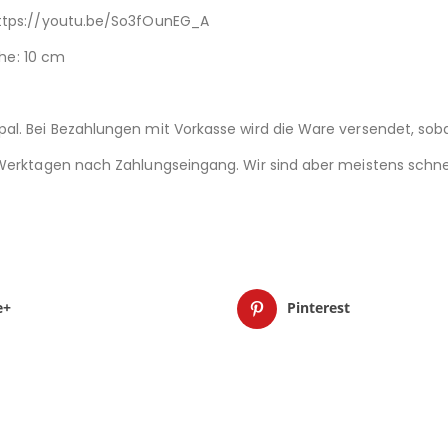
tps://youtu.be/So3fOunEG_A
öhe: 10 cm
al. Bei Bezahlungen mit Vorkasse wird die Ware versendet, soba
 Werktagen nach Zahlungseingang. Wir sind aber meistens schne
e+
Pinterest