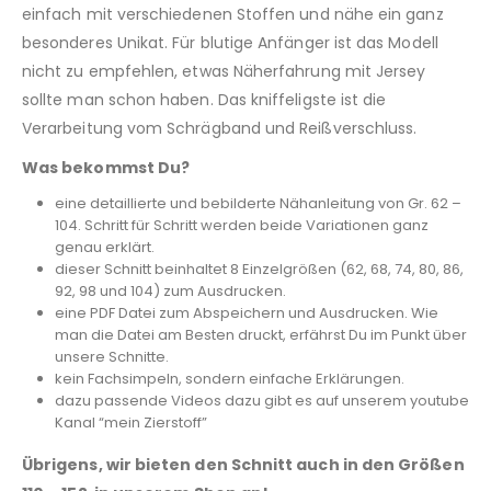
einfach mit verschiedenen Stoffen und nähe ein ganz
besonderes Unikat. Für blutige Anfänger ist das Modell
nicht zu empfehlen, etwas Näherfahrung mit Jersey
sollte man schon haben. Das kniffeligste ist die
Verarbeitung vom Schrägband und Reißverschluss.
Was bekommst Du?
eine detaillierte und bebilderte Nähanleitung von Gr. 62 –
104. Schritt für Schritt werden beide Variationen ganz
genau erklärt.
dieser Schnitt beinhaltet 8 Einzelgrößen (62, 68, 74, 80, 86,
92, 98 und 104) zum Ausdrucken.
eine PDF Datei zum Abspeichern und Ausdrucken. Wie
man die Datei am Besten druckt, erfährst Du im Punkt über
unsere Schnitte.
kein Fachsimpeln, sondern einfache Erklärungen.
dazu passende Videos dazu gibt es auf unserem youtube
Kanal “mein Zierstoff”
Übrigens, wir bieten den Schnitt auch in den Größen