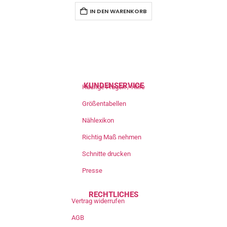
IN DEN WARENKORB
KUNDENSERVICE
Häufige Fragen / Hilfe
Größentabellen
Nählexikon
Richtig Maß nehmen
Schnitte drucken
Presse
RECHTLICHES
Vertrag widerrufen
AGB