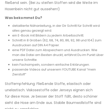
fließend sein. (Bei zu steifen Stoffen wird die Weite im
Hosenbein nicht gut aussehen!)
Was bekommst Du?
detaillierte Nähanleitung, in der Dir Schritt für Schritt wird
alles genau gezeigt wird.
ein E-Book mit Bildern zu jedem Arbeitsschritt.
Schnitt in 8 Größen (62, 68, 74, 80, 86, 92, 98 und 104) zum
Ausdrucken auf DIN A4 Papier.
eine PDF Datei zum Abspeichern und Ausdrucken. Wie
man die Datei am Besten druckt, erfährst Du im Punkt über
unsere Schnitte.
kein Fachsimpeln, sondern einfache Erklärungen.
passende Videos auf unserem YOUTUBE Kanal “mein
Zierstoff”
Stoffempfehlung: Fließende Stoffe, elastisch oder
unelastisch. Viskosestoffe oder Jerseys eignen sich
für diese Hose. Je besser der Stoff fällt, desto schöner
sieht die Hose am Ende aus. Stabile Baumwollstoffe sind
nicht zu empfehlen.