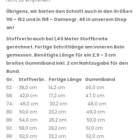
Übrigens, wir bieten den Schnitt auch in den Größen
110 – 152 und in 158 – Damengr. 46 in unserem Shop
an!
Stoffverbrauch bei 1,40 Meter Stoffbreite
gerechnet. Fertige Schrittlänge am inneren Bein
gemessen. Benötigte Länge für ein 2,5 – 3 cm
breites Gummiband inkl. 2 cm Nahtzugabe für den
Bund.
Gr. Stoffverbr. Fertige Länge Gummiband
62: 38,0 cm 14,2 cm 46,0 cm
68: 42,0 cm 17,2 cm 47,0 cm
74: 46,0 cm 20,2 cm 48,0 cm
80: 50,0 cm 23,2 cm 49,0 cm
86: 54,0 cm 26,2 cm 50,0 cm
92: 58,0 cm 29,2 cm 51,0 cm
98: 62,0 cm 33,2 cm 52,0 cm