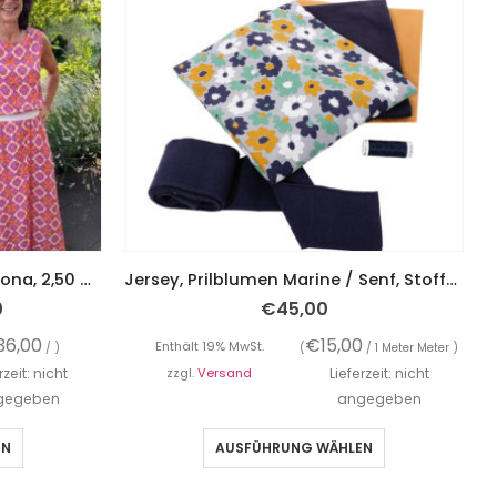
Papierschnittmuster Kleid Nona, 2,50 Meter Viskose Retro Stoff, inkl. Gummiband
Jersey, Prilblumen Marine / Senf, Stoffpaket 1 x 100 / 2x 75 cm – 250 cm Stoff
0
€
45,00
36,00
€
15,00
Enthält 19% MwSt.
/ )
(
/ 1 Meter Meter )
rzeit: nicht
zzgl.
Versand
Lieferzeit: nicht
gegeben
angegeben
EN
AUSFÜHRUNG WÄHLEN