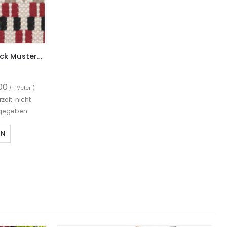
Gurtband, Webband Zick Zack Musterung 38 mm / gemustert – 1 Meter Länge
00
/ 1 Meter )
rzeit: nicht
gegeben
EN