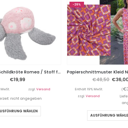
-26%
Stoffpaket Schildkröte Romea / Stoff für 2 Kuscheltiere – Mädchenkram
€
19,99
€
48,50
€
36,0
€
 MwSt.
zzgl.
Versand
Enthält 19% MwSt.
(
zzgl.
Versand
Liefe
ferzeit: nicht angegeben
an
USFÜHRUNG WÄHLEN
AUSFÜHRUNG WÄHL