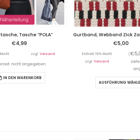
ltasche, Tasche “POLA”
€
4,99
€
5,00
€
5,
 MwSt.
zzgl.
Versand
Enthält 19% MwSt.
(
zzgl.
Versand
Liefe
ferzeit: nicht angegeben
an
IN DEN WARENKORB
AUSFÜHRUNG WÄHL