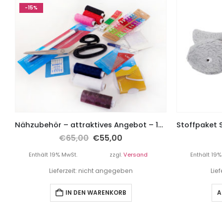
-15%
Nähzubehör – attraktives Angebot – 15 teilig
€
65,00
€
55,00
Enthält 19% MwSt.
zzgl.
Versand
Enthält 19%
Lieferzeit: nicht angegeben
Lie
IN DEN WARENKORB
A