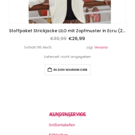
Stoffpaket Strickjacke LILO mit Zopfmuster in Ecru (2,20 Meter) und Papierschnittmuster Gr. 158 – Damengr. 46
€
30,99
€
26,99
Enthält 19% MwSt.
zzgl.
Versand
Lieferzeit: nicht angegeben
IN DEN WARENKORB
KUNDENSERVICE
Häufige Fragen / Hilfe
Größentabellen
Nählexikon