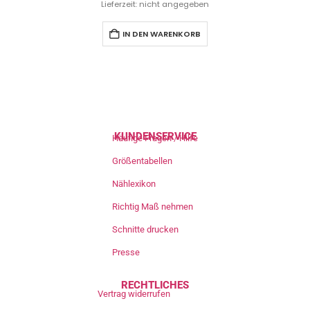
Lieferzeit: nicht angegeben
IN DEN WARENKORB
KUNDENSERVICE
Häufige Fragen / Hilfe
Größentabellen
Nählexikon
Richtig Maß nehmen
Schnitte drucken
Presse
RECHTLICHES
Vertrag widerrufen