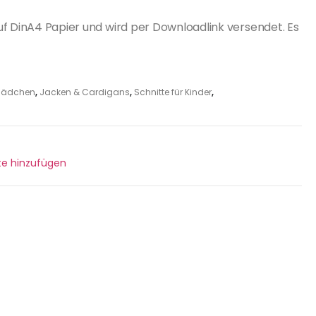
uf DinA4 Papier und wird per Downloadlink versendet. Es
r Mädchen
,
Jacken & Cardigans
,
Schnitte für Kinder
,
ste hinzufügen