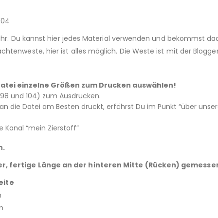
104
e Jahr. Du kannst hier jedes Material verwenden und bekommst d
htenweste, hier ist alles möglich. Die Weste ist mit der Blogg
 – Datei einzelne Größen zum Drucken auswählen!
2, 98 und 104) zum Ausdrucken.
 die Datei am Besten druckt, erfährst Du im Punkt “über unsere
 Kanal “mein Zierstoff”
n.
er, fertige Länge an der hinteren Mitte (Rücken) gemesse
eite
m
m