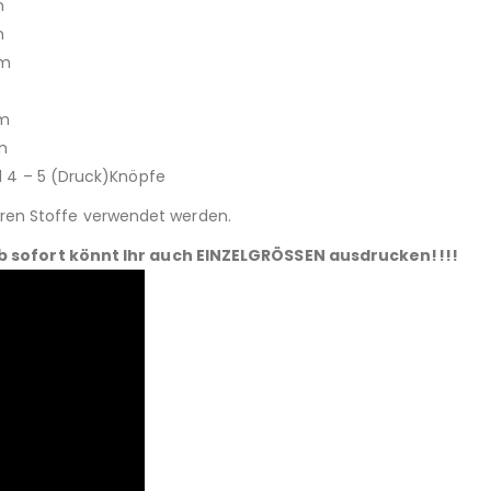
m
m
m
m
m
m
nd 4 – 5 (Druck)Knöpfe
ren Stoffe verwendet werden.
b sofort könnt Ihr auch EINZELGRÖSSEN ausdrucken!!!!