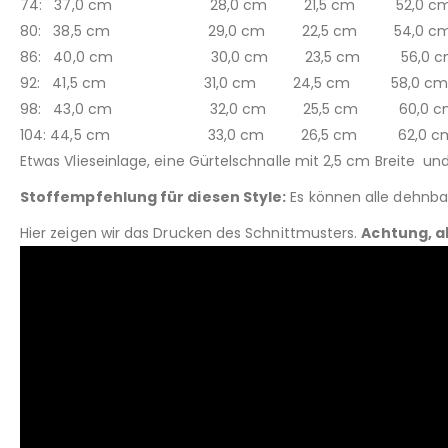
74: 37,0 cm 28,0 cm 21,5 cm 52,0 c
80: 38,5 cm 29,0 cm 22,5 cm 54,0 c
86: 40,0 cm 30,0 cm 23,5 cm 56,0 c
92: 41,5 cm 31,0 cm 24,5 cm 58,0 c
98: 43,0 cm 32,0 cm 25,5 cm 60,0 c
104: 44,5 cm 33,0 cm 26,5 cm 62,0 c
Etwas Vlieseinlage, eine Gürtelschnalle mit 2,5 cm Breite u
Stoffempfehlung für diesen Style:
Es können alle dehnba
Hier zeigen wir das Drucken des Schnittmusters.
Achtung, a