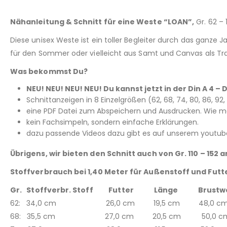
Nähanleitung & Schnitt für eine Weste “LOAN”,
Gr. 62 – 
Diese unisex Weste ist ein toller Begleiter durch das ganz
für den Sommer oder vielleicht aus Samt und Canvas als Trac
Was bekommst Du?
NEU! NEU! NEU! NEU! Du kannst jetzt in der Din A 4
Schnittanzeigen in 8 Einzelgrößen (62, 68, 74, 80, 86, 9
eine PDF Datei zum Abspeichern und Ausdrucken. Wie man
kein Fachsimpeln, sondern einfache Erklärungen.
dazu passende Videos dazu gibt es auf unserem youtube
Übrigens, wir bieten den Schnitt auch von Gr. 110 – 152 a
Stoffverbrauch bei 1,40 Meter für Außenstoff und Futt
Gr. Stoffverbr. Stoff Futter Länge Brustw
62: 34,0 cm 26,0 cm 19,5 cm 48,0 c
68: 35,5 cm 27,0 cm 20,5 cm 50,0 c