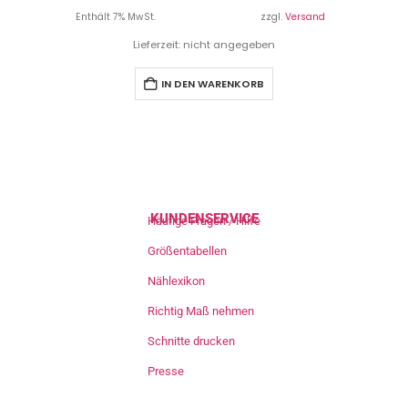
Enthält 7% MwSt.
zzgl.
Versand
Lieferzeit: nicht angegeben
IN DEN WARENKORB
KUNDENSERVICE
Häufige Fragen / Hilfe
Größentabellen
Nählexikon
Richtig Maß nehmen
Schnitte drucken
Presse