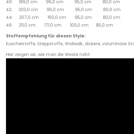
40: 199,0 cm 96,0 cm 95,0 cm 80,0 cm
42: 203,0 cm 96,0 cm 95,0 cm 80,0 cm
44: 207,0 cm 160,0 cm 95,0 cm 80,0 cm
46: 211,0 cm 171,0 cm 100,0 cm 85,0 cm
Stoffempfehlung für diesen Style:
Kuschelstoffe, Steppstoffe, Wollwalk, dickere, voluminöse Sto
Hier zeigen wir, wie man die Weste näht: