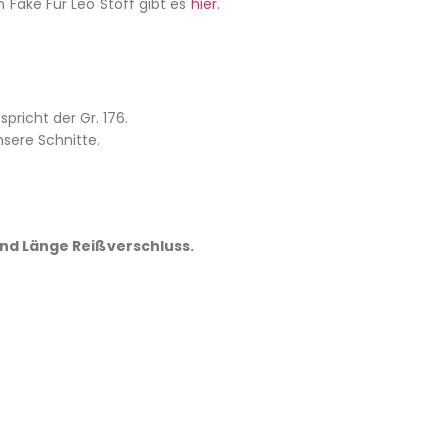
n Fake Fur Leo Stoff gibt es
hier.
pricht der Gr. 176.
sere Schnitte.
und Länge Reißverschluss.