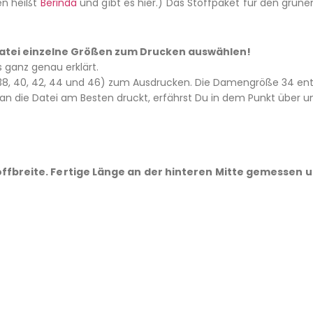
en heißt
Berinda
und gibt es hier.) Das Stoffpaket für den grüne
– Datei einzelne Größen zum Drucken auswählen!
es ganz genau erklärt.
6, 38, 40, 42, 44 und 46) zum Ausdrucken. Die Damengröße 34 ents
 die Datei am Besten druckt, erfährst Du in dem Punkt über un
ffbreite. Fertige Länge an der hinteren Mitte gemessen 