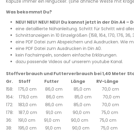
Kapuze immer ein Hingucker. (Eine ähnliche Weste mit Krag
Was bekommst Du?
NEU! NEU! NEU! NEU! Du kannst jetzt in der Din A4 
eine detaillierte Nähanleitung. Schritt für Schritt wird all
Schnittanzeigen in 10 Einzelgrößen (158, 164, 170, 176, 3
eine PDF Datei zum Abspeichern und Ausdrucken. Wie man
eine PDF Datei zum Ausdrucken in Din A0.
kein Fachsimpeln, sondern einfache Erklärungen.
dazu passende Videos auf unserem youtube Kanal.
Stoffverbrauch und Futterverbrauch bei 1,40 Meter Sto
Gr. Stoff Futter Länge RV-Länge
158: 175,0 cm 86,0 cm 85,0 cm 70,0 cm
164: 179,0 cm 86,0 cm 85,0 cm 70,0 cm
172: 183,0 cm 86,0 cm 85,0 cm 70,0 cm
178: 187,0 cm 91,0 cm 90,0 cm 75,0 cm
36: 191,0 cm 91,0 cm 90,0 cm 75,0 cm
38: 195,0 cm 91,0 cm 90,0 cm 75,0 cm