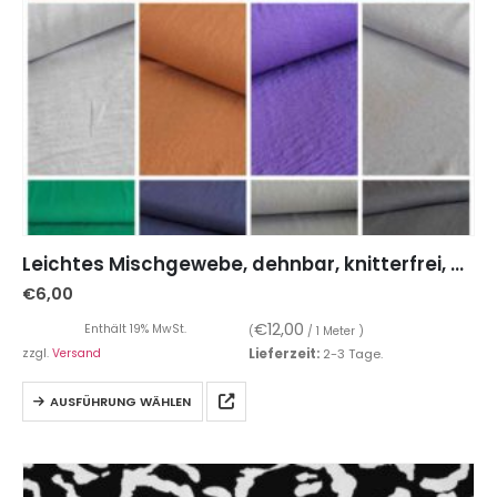
Leichtes Mischgewebe, dehnbar, knitterfrei, Kofferware
€
6,00
€
12,00
Enthält 19% MwSt.
(
/ 1 Meter )
zzgl.
Versand
Lieferzeit:
2-3 Tage.
AUSFÜHRUNG WÄHLEN