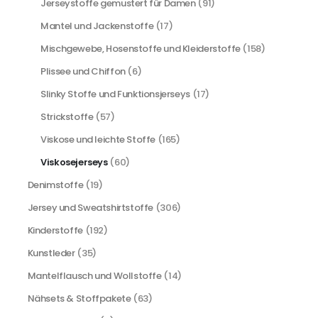
Jerseystoffe gemustert für Damen
(91)
Mantel und Jackenstoffe
(17)
Mischgewebe, Hosenstoffe und Kleiderstoffe
(158)
Plissee und Chiffon
(6)
Slinky Stoffe und Funktionsjerseys
(17)
Strickstoffe
(57)
Viskose und leichte Stoffe
(165)
Viskosejerseys
(60)
Denimstoffe
(19)
Jersey und Sweatshirtstoffe
(306)
Kinderstoffe
(192)
Kunstleder
(35)
Mantelflausch und Wollstoffe
(14)
Nähsets & Stoffpakete
(63)