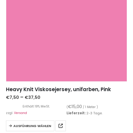
Heavy Knit Viskosejersey, unifarben, Pink
–
€
7,50
€
37,50
€
15,00
Enthält 19% MwSt.
(
/ 1 Meter )
zzgl.
Versand
Lieferzeit:
2-3 Tage.
AUSFÜHRUNG WÄHLEN