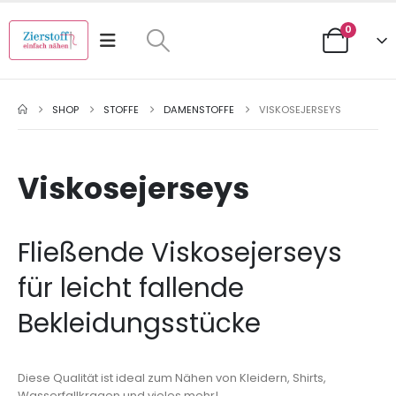
0
SHOP
STOFFE
DAMENSTOFFE
VISKOSEJERSEYS
Viskosejerseys
Fließende Viskosejerseys
für leicht fallende
Bekleidungsstücke
Diese Qualität ist ideal zum Nähen von Kleidern, Shirts,
Wasserfallkragen und vieles mehr!