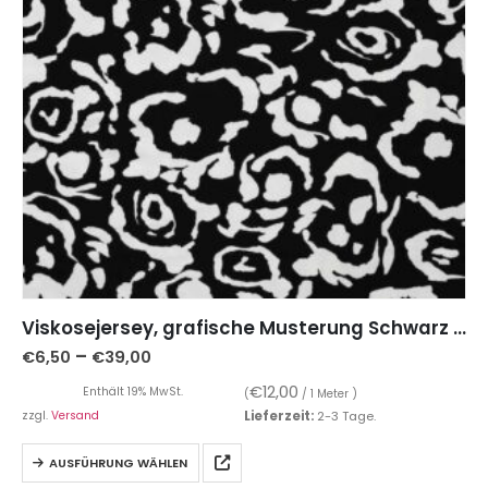
Viskosejersey, grafische Musterung Schwarz / Weiß
–
€
6,50
€
39,00
€
12,00
Enthält 19% MwSt.
(
/ 1 Meter )
zzgl.
Versand
Lieferzeit:
2-3 Tage.
AUSFÜHRUNG WÄHLEN