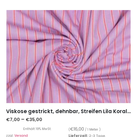
Viskose gestrickt, dehnbar, Streifen Lila Koralle
–
€
7,00
€
35,00
€
16,00
Enthält 19% MwSt.
(
/ 1 Meter )
zzgl.
Versand
Lieferzeit:
2-3 Tage.