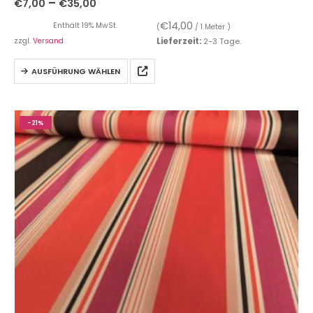
–
€
7,00
€
35,00
€
14,00
Enthält 19% MwSt.
(
/ 1 Meter )
zzgl.
Versand
Lieferzeit:
2-3 Tage.
AUSFÜHRUNG WÄHLEN
-21%