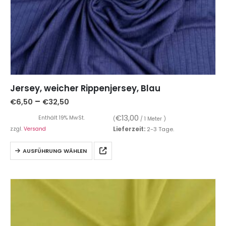
Jersey, weicher Rippenjersey, Blau
–
€
6,50
€
32,50
€
13,00
Enthält 19% MwSt.
(
/ 1 Meter )
zzgl.
Versand
Lieferzeit:
2-3 Tage.
AUSFÜHRUNG WÄHLEN