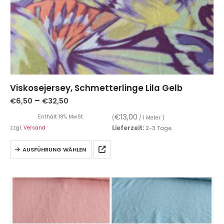
Viskosejersey, Schmetterlinge Lila Gelb
–
€
6,50
€
32,50
€
13,00
Enthält 19% MwSt.
(
/ 1 Meter )
zzgl.
Versand
Lieferzeit:
2-3 Tage.
AUSFÜHRUNG WÄHLEN