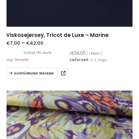
Viskosejersey, Tricot de Luxe – Marine
–
€
7,00
€
42,00
€
14,00
Enthält 19% MwSt.
(
/ 1 Meter )
zzgl.
Versand
Lieferzeit:
2-3 Tage.
AUSFÜHRUNG WÄHLEN