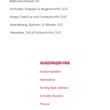
Reißverschlüsse
(8)
Softshell, Stepper & Regenstoffe
(43)
Stepp, Fake Fur und Teddystoffe
(54)
Veredelung, Spitzen- & Bänder
(91)
Vlieseline, Tüll & Futterstoffe
(24)
KUNDENSERVICE
Häufige Fragen / Hilfe
Größentabellen
Nählexikon
Richtig Maß nehmen
Schnitte drucken
Presse