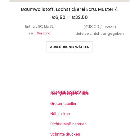
Baumwollstoff, Lochstickerei Ecru, Muster 4
–
€
6,50
€
32,50
€
13,00
Enthält 19% MwSt.
(
/ 1 Meter )
zzgl.
Versand
Lieferzeit: nicht angegeben
AUSFÜHRUNG WÄHLEN
KUNDENSERVICE
Häufige Fragen / Hilfe
Größentabellen
Nählexikon
Richtig Maß nehmen
Schnitte drucken