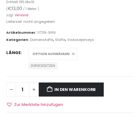
Enthält 19% MwSt.
€
13,00
(
/ 1 Meter )
zzgl.
Versand
Lieferzeit: nicht angegeben
Artikelnummer:
11739-999
Kategorien:
Damenstoffe
,
Stoffe
,
Viskosejerseys
LÄNGE
ZURÜCKSETZEN
IN DEN WARENKORB
Zur Merkliste hinzufügen