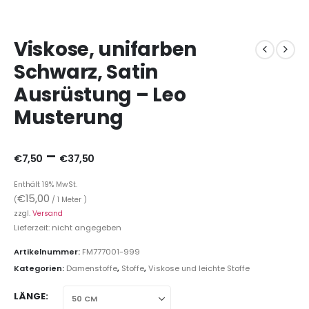
Viskose, unifarben
Schwarz, Satin
Ausrüstung – Leo
Musterung
–
€
7,50
€
37,50
Enthält 19% MwSt.
€
15,00
(
/ 1 Meter )
zzgl.
Versand
Lieferzeit: nicht angegeben
Artikelnummer:
FM777001-999
Kategorien:
Damenstoffe
,
Stoffe
,
Viskose und leichte Stoffe
LÄNGE