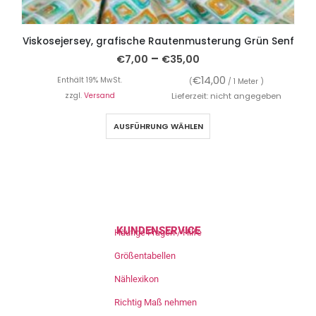
Viskosejersey, grafische Rautenmusterung Grün Senf
–
€
7,00
€
35,00
€
14,00
Enthält 19% MwSt.
(
/ 1 Meter )
zzgl.
Versand
Lieferzeit: nicht angegeben
AUSFÜHRUNG WÄHLEN
KUNDENSERVICE
Häufige Fragen / Hilfe
Größentabellen
Nählexikon
Richtig Maß nehmen