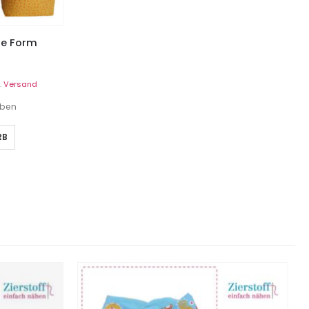
ige Form
.
Versand
eben
RB