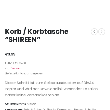
Korb / Korbtasche
“SHIREEN”
€
3,99
Enthält 7% MwSt.
zzgl.
Versand
Lieferzeit: nicht angegeben
Dieser Schnitt ist zum Selberausdrucken auf DinA4
Papier und wird per Downloadlink versendet. Es fallen
daher keine Versandkosten an.
Artikelnummer:
1509
Kategorien:
Baby & Zubehör
,
Ebooks Damen und Herren
,
Schnitte
,